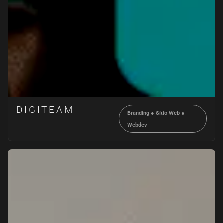
DIGITEAM
Branding
●
Sítio Web
●
Webdev