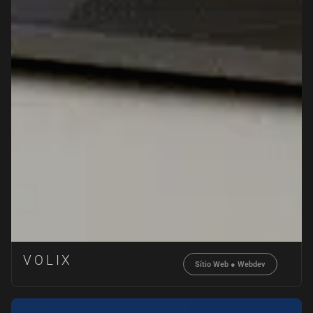
VOLIX
Sítio Web
●
Webdev